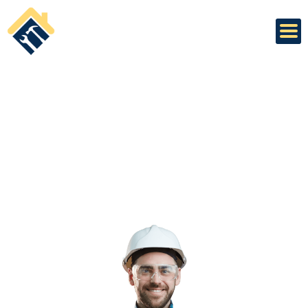
V
O
D
O
I
N
S
T
A
L
A
T
E
R
Kao vrhunski majstori za renoviranje i adaptaciju kupatila i
kuhinja, pružamo profesionalne usluge koje obuhvataju
jednostavna ali i kompleksne izmene, prerade vaših kupatila i
kuhinja.
Sa dugogodišnjim iskustvom i vrhunskim kvalifikacijama, pružamo
usluge koje se odlikuju preciznošću, kvalitetom i funkcionalnošću.