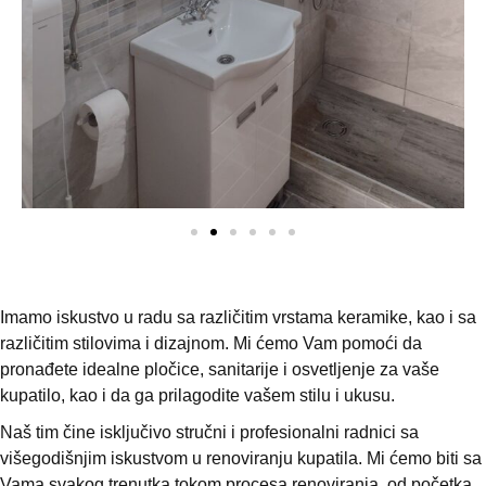
Imamo iskustvo u radu sa različitim vrstama keramike, kao i sa
različitim stilovima i dizajnom. Mi ćemo Vam pomoći da
pronađete idealne pločice, sanitarije i osvetljenje za vaše
kupatilo, kao i da ga prilagodite vašem stilu i ukusu.
Naš tim čine isključivo stručni i profesionalni radnici sa
višegodišnjim iskustvom u renoviranju kupatila. Mi ćemo biti sa
Vama svakog trenutka tokom procesa renoviranja, od početka