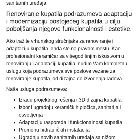
sanitarnih uređaja.
Renoviranje kupatila podrazumeva adaptaciju
i modernizaciju postojećeg kupatila u cilju
poboljšanja njegove funkcionalnosti i estetike.
Ako tražite vrhunskog stručnjaka za renoviranje i
adaptaciju kupatila, onda ste na pravom mestu. Kao
profesionalni keramičar sa višegodišnjim iskustvom u
renoviranju i adaptaciji kupatila, nudim Vam kompletnu
uslugu koja podrazumeva sve poslove vezane za
renoviranje kupatila, od dizajna do izvođenja radova.
Naša usluga podrazumeva:
Izradu projektnog rešenja i 3D dizajna kupatila
Izbor i ugradnju keramičkih pločica, sanitarija i
osvetljenja
Adaptaciju rasporeda i funkcionalnosti kupatila
Promenu hidrauličkih instalacija
Ugradnju novih sanitarnih uređaja sa nižom